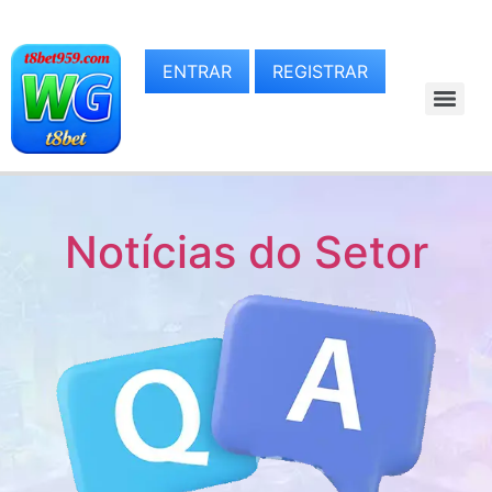
ENTRAR
REGISTRAR
Notícias do Setor