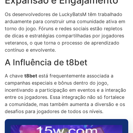
Expansão e Engajamento
Os desenvolvedores de LuckyBatsM têm trabalhado
arduamente para construir uma comunidade ativa em
torno do jogo. Fóruns e redes sociais estão repletos
de dicas e estratégias compartilhadas por jogadores
veteranos, o que torna o processo de aprendizado
contínuo e envolvente.
A Influência de t8bet
A chave
t8bet
está frequentemente associada a
campanhas especiais e bônus dentro do jogo,
incentivando a participação em eventos e a interação
entre os jogadores. Essa integração não só fortalece
a comunidade, mas também aumenta a diversão e os
desafios para jogadores de todos os níveis.