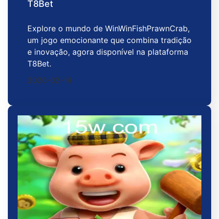
T8Bet
Explore o mundo de WinWinFishPrawnCrab,
um jogo emocionante que combina tradição
e inovação, agora disponível na plataforma
T8Bet.
2026-02-14