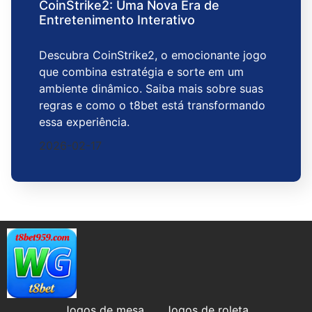
CoinStrike2: Uma Nova Era de
Entretenimento Interativo
Descubra CoinStrike2, o emocionante jogo
que combina estratégia e sorte em um
ambiente dinâmico. Saiba mais sobre suas
regras e como o t8bet está transformando
essa experiência.
2026-02-17
Jogos de mesa
Jogos de roleta