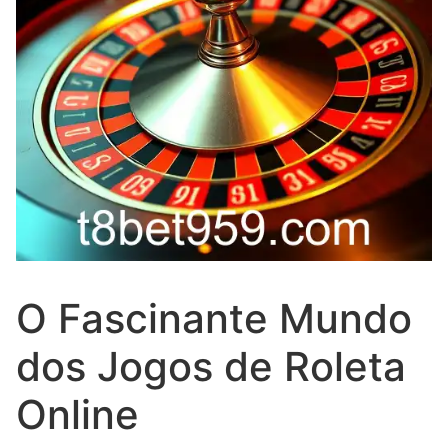
O Fascinante Mundo
dos Jogos de Roleta
Online