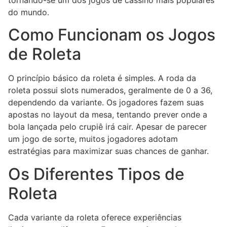
do mundo.
Como Funcionam os Jogos
de Roleta
O princípio básico da roleta é simples. A roda da
roleta possui slots numerados, geralmente de 0 a 36,
dependendo da variante. Os jogadores fazem suas
apostas no layout da mesa, tentando prever onde a
bola lançada pelo crupiê irá cair. Apesar de parecer
um jogo de sorte, muitos jogadores adotam
estratégias para maximizar suas chances de ganhar.
Os Diferentes Tipos de
Roleta
Cada variante da roleta oferece experiências