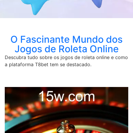
O Fascinante Mundo dos
Jogos de Roleta Online
Descubra tudo sobre os jogos de roleta online e como
a plataforma T8bet tem se destacado.