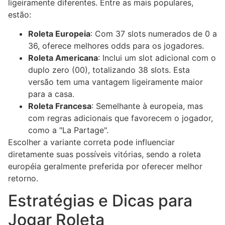
ligeiramente diferentes. Entre as mais populares,
estão:
Roleta Europeia
: Com 37 slots numerados de 0 a
36, oferece melhores odds para os jogadores.
Roleta Americana
: Inclui um slot adicional com o
duplo zero (00), totalizando 38 slots. Esta
versão tem uma vantagem ligeiramente maior
para a casa.
Roleta Francesa
: Semelhante à europeia, mas
com regras adicionais que favorecem o jogador,
como a "La Partage".
Escolher a variante correta pode influenciar
diretamente suas possíveis vitórias, sendo a roleta
européia geralmente preferida por oferecer melhor
retorno.
Estratégias e Dicas para
Jogar Roleta