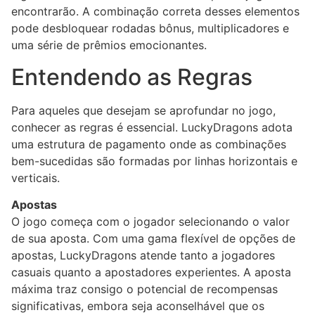
encontrarão. A combinação correta desses elementos
pode desbloquear rodadas bônus, multiplicadores e
uma série de prêmios emocionantes.
Entendendo as Regras
Para aqueles que desejam se aprofundar no jogo,
conhecer as regras é essencial. LuckyDragons adota
uma estrutura de pagamento onde as combinações
bem-sucedidas são formadas por linhas horizontais e
verticais.
Apostas
O jogo começa com o jogador selecionando o valor
de sua aposta. Com uma gama flexível de opções de
apostas, LuckyDragons atende tanto a jogadores
casuais quanto a apostadores experientes. A aposta
máxima traz consigo o potencial de recompensas
significativas, embora seja aconselhável que os