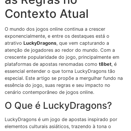
Contexto Atual
O mundo dos jogos online continua a crescer
exponencialmente, e entre os destaques está o
atrativo
LuckyDragons
, que vem capturando a
atenção de jogadores ao redor do mundo. Com a
crescente popularidade do jogo, principalmente em
plataformas de apostas renomadas como
t8bet
, é
essencial entender o que torna LuckyDragons tão
especial. Este artigo se propõe a mergulhar fundo na
essência do jogo, suas regras e seu impacto no
cenário contemporâneo de jogos online.
O Que é LuckyDragons?
LuckyDragons é um jogo de apostas inspirado por
elementos culturais asiáticos, trazendo à tona o