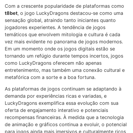
Com a crescente popularidade de plataformas como
t8bet
, o jogo LuckyDragons destacou-se como uma
sensação global, atraindo tanto iniciantes quanto
jogadores experientes. A tendência de jogos
temáticos que envolvem mitologia e cultura é cada
vez mais evidente no panorama de jogos modernos.
Em um momento onde os jogos digitais estão se
tornando um refúgio durante tempos incertos, jogos
como LuckyDragons oferecem não apenas
entretenimento, mas também uma conexão cultural e
metafórica com a sorte e a boa fortuna.
As plataformas de jogos continuam se adaptando à
demanda por experiências ricas e variadas, e
LuckyDragons exemplifica essa evolução com sua
oferta de engajamento interativo e potenciais
recompensas financeiras. À medida que a tecnologia
de animação e gráficos continua a evoluir, o potencial
para jogos ainda mais imersivos e culturalmente ricos