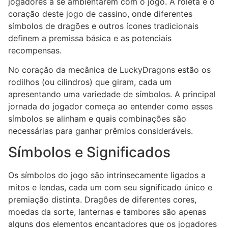
jogadores a se ambientarem com o jogo. A roleta é o
coração deste jogo de cassino, onde diferentes
símbolos de dragões e outros ícones tradicionais
definem a premissa básica e as potenciais
recompensas.
No coração da mecânica de LuckyDragons estão os
rodilhos (ou cilindros) que giram, cada um
apresentando uma variedade de símbolos. A principal
jornada do jogador começa ao entender como esses
símbolos se alinham e quais combinações são
necessárias para ganhar prêmios consideráveis.
Símbolos e Significados
Os símbolos do jogo são intrinsecamente ligados a
mitos e lendas, cada um com seu significado único e
premiação distinta. Dragões de diferentes cores,
moedas da sorte, lanternas e tambores são apenas
alguns dos elementos encantadores que os jogadores