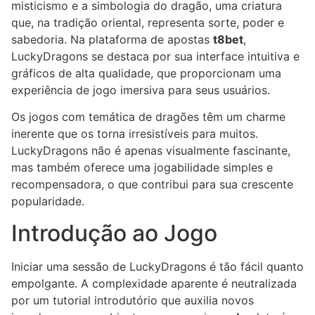
misticismo e a simbologia do dragão, uma criatura
que, na tradição oriental, representa sorte, poder e
sabedoria. Na plataforma de apostas
t8bet
,
LuckyDragons se destaca por sua interface intuitiva e
gráficos de alta qualidade, que proporcionam uma
experiência de jogo imersiva para seus usuários.
Os jogos com temática de dragões têm um charme
inerente que os torna irresistíveis para muitos.
LuckyDragons não é apenas visualmente fascinante,
mas também oferece uma jogabilidade simples e
recompensadora, o que contribui para sua crescente
popularidade.
Introdução ao Jogo
Iniciar uma sessão de LuckyDragons é tão fácil quanto
empolgante. A complexidade aparente é neutralizada
por um tutorial introdutório que auxilia novos