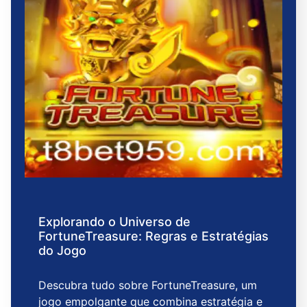
Explorando o Universo de
FortuneTreasure: Regras e Estratégias
do Jogo
Descubra tudo sobre FortuneTreasure, um
jogo empolgante que combina estratégia e