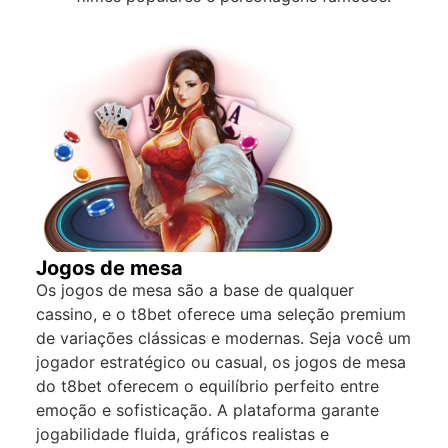
Jogos de mesa
Os jogos de mesa são a base de qualquer
cassino, e o t8bet oferece uma seleção premium
de variações clássicas e modernas. Seja você um
jogador estratégico ou casual, os jogos de mesa
do t8bet oferecem o equilíbrio perfeito entre
emoção e sofisticação. A plataforma garante
jogabilidade fluida, gráficos realistas e