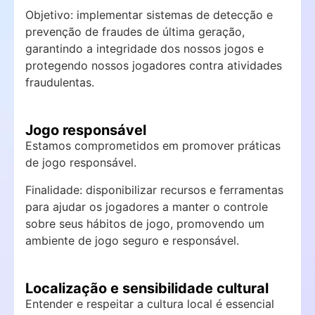
Objetivo: implementar sistemas de detecção e
prevenção de fraudes de última geração,
garantindo a integridade dos nossos jogos e
protegendo nossos jogadores contra atividades
fraudulentas.
Jogo responsável
Estamos comprometidos em promover práticas
de jogo responsável.
Finalidade: disponibilizar recursos e ferramentas
para ajudar os jogadores a manter o controle
sobre seus hábitos de jogo, promovendo um
ambiente de jogo seguro e responsável.
Localização e sensibilidade cultural
Entender e respeitar a cultura local é essencial