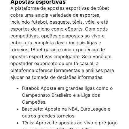
Apostas esportivas
A plataforma de apostas esportivas de t8bet
cobre uma ampla variedade de esportes,
incluindo futebol, basquete, tênis, vôlei e até
esportes de nicho como eSports. Com odds
competitivas, opções de apostas ao vivo e
cobertura completa das principais ligas e
torneios, t8bet garante uma experiência de
apostas esportivas empolgante. Seja você um
apostador experiente ou um fã casual, a
plataforma oferece ferramentas e análises para
ajudar na tomada de decisões informadas.
Futebol: Aposte em grandes ligas como o
Campeonato Brasileiro e a Liga dos
Campeões.
Basquete: Aposte na NBA, EuroLeague e
outros grandes torneios.
Tênis: Aproveite apostas ao vivo e pré-jogo