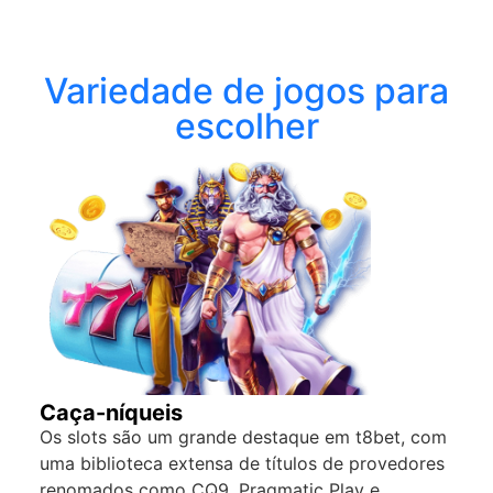
Variedade de jogos para
escolher
Caça-níqueis
Os slots são um grande destaque em t8bet, com
uma biblioteca extensa de títulos de provedores
renomados como CQ9, Pragmatic Play e