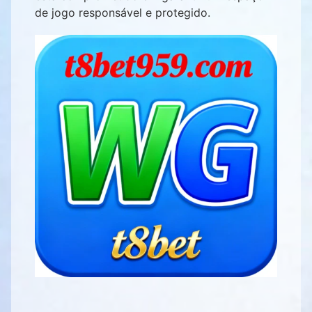
de jogo responsável e protegido.