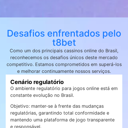
Desafios enfrentados pelo
t8bet
Como um dos principais cassinos online do Brasil,
reconhecemos os desafios únicos deste mercado
competitivo. Estamos comprometidos em superá-los
e melhorar continuamente nossos serviços.
Cenário regulatório
O ambiente regulatório para jogos online está em
constante evolução no Brasil.
Objetivo: manter-se à frente das mudanças
regulatórias, garantindo total conformidade e
mantendo uma plataforma de jogo transparente
e responsável.