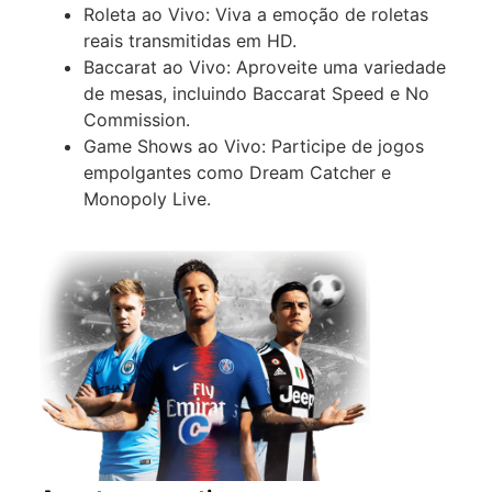
Roleta ao Vivo: Viva a emoção de roletas
reais transmitidas em HD.
Baccarat ao Vivo: Aproveite uma variedade
de mesas, incluindo Baccarat Speed e No
Commission.
Game Shows ao Vivo: Participe de jogos
empolgantes como Dream Catcher e
Monopoly Live.