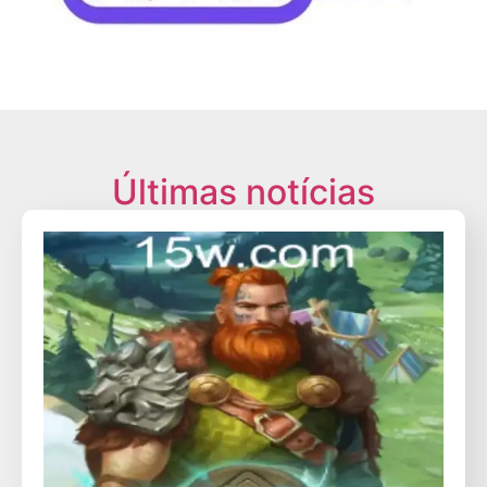
Últimas notícias