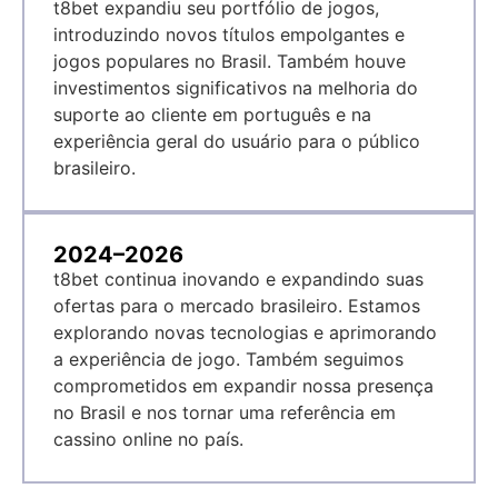
t8bet expandiu seu portfólio de jogos,
introduzindo novos títulos empolgantes e
jogos populares no Brasil. Também houve
investimentos significativos na melhoria do
suporte ao cliente em português e na
experiência geral do usuário para o público
brasileiro.
2024–2026
t8bet continua inovando e expandindo suas
ofertas para o mercado brasileiro. Estamos
explorando novas tecnologias e aprimorando
a experiência de jogo. Também seguimos
comprometidos em expandir nossa presença
no Brasil e nos tornar uma referência em
cassino online no país.