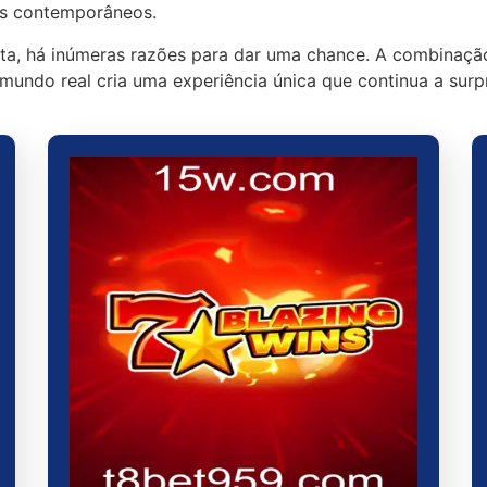
os contemporâneos.
ta, há inúmeras razões para dar uma chance. A combinação
 mundo real cria uma experiência única que continua a sur