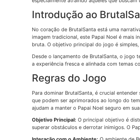
especialmente atraindo aqueles que buscam u
Introdução ao BrutalS
No coração de BrutalSanta está uma narrativ
imagem tradicional, este Papai Noel é mais i
bruta. O objetivo principal do jogo é simples
Desde o lançamento de BrutalSanta, o jogo t
a experiência fresca e alinhada com temas 
Regras do Jogo
Para dominar BrutalSanta, é crucial entender
que podem ser aprimorados ao longo do tem
ajudam a manter o Papai Noel seguro em sua
Objetivo Principal:
O principal objetivo é dis
superar obstáculos e derrotar inimigos. O Pap
Interação com o Ambiente:
O ambiente de Br