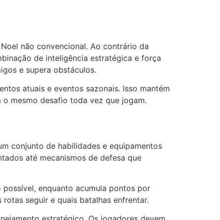
 Noel não convencional. Ao contrário da
inação de inteligência estratégica e força
migos e supera obstáculos.
entos atuais e eventos sazonais. Isso mantém
m o mesmo desafio toda vez que jogam.
e um conjunto de habilidades e equipamentos
ntados até mecanismos de defesa que
po possível, enquanto acumula pontos por
 rotas seguir e quais batalhas enfrentar.
anejamento estratégico. Os jogadores devem