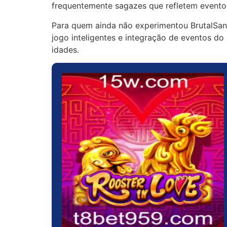
frequentemente sagazes que refletem event
Para quem ainda não experimentou BrutalSan
jogo inteligentes e integração de eventos do
idades.