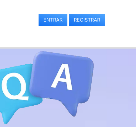
ENTRAR
REGISTRAR