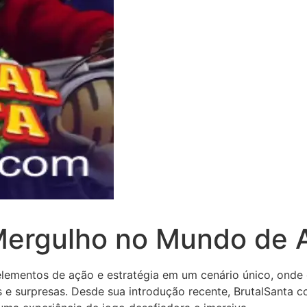
Mergulho no Mundo de A
 elementos de ação e estratégia em um cenário único, ond
e surpresas. Desde sua introdução recente, BrutalSanta c