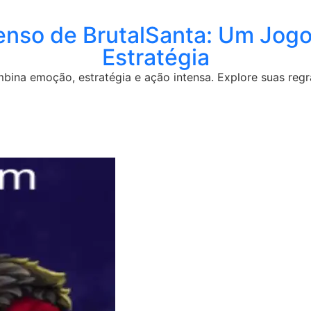
enso de BrutalSanta: Um Jog
Estratégia
mbina emoção, estratégia e ação intensa. Explore suas reg