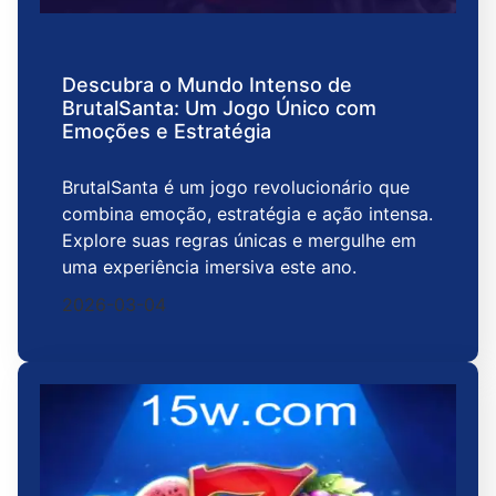
Descubra o Mundo Intenso de
BrutalSanta: Um Jogo Único com
Emoções e Estratégia
BrutalSanta é um jogo revolucionário que
combina emoção, estratégia e ação intensa.
Explore suas regras únicas e mergulhe em
uma experiência imersiva este ano.
2026-03-04