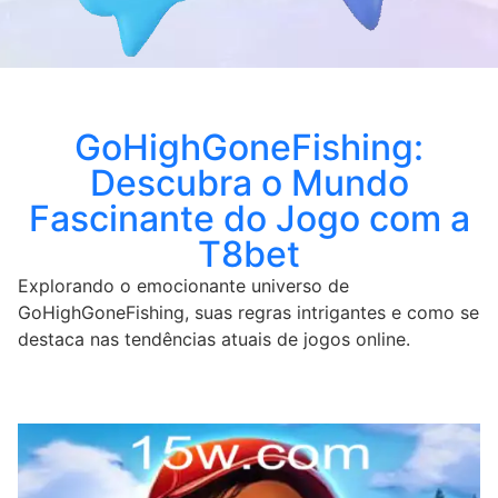
GoHighGoneFishing:
Descubra o Mundo
Fascinante do Jogo com a
T8bet
Explorando o emocionante universo de
GoHighGoneFishing, suas regras intrigantes e como se
destaca nas tendências atuais de jogos online.