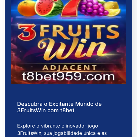
Descubra o Excitante Mundo de
3FruitsWin com t8bet
Explore o vibrante e inovador jogo
3FruitsWin, sua jogabilidade única e as