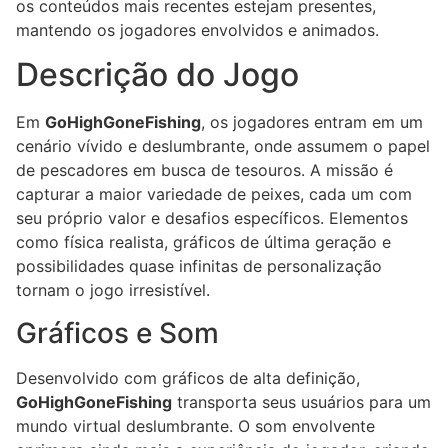
os conteúdos mais recentes estejam presentes,
mantendo os jogadores envolvidos e animados.
Descrição do Jogo
Em
GoHighGoneFishing
, os jogadores entram em um
cenário vívido e deslumbrante, onde assumem o papel
de pescadores em busca de tesouros. A missão é
capturar a maior variedade de peixes, cada um com
seu próprio valor e desafios específicos. Elementos
como física realista, gráficos de última geração e
possibilidades quase infinitas de personalização
tornam o jogo irresistível.
Gráficos e Som
Desenvolvido com gráficos de alta definição,
GoHighGoneFishing
transporta seus usuários para um
mundo virtual deslumbrante. O som envolvente