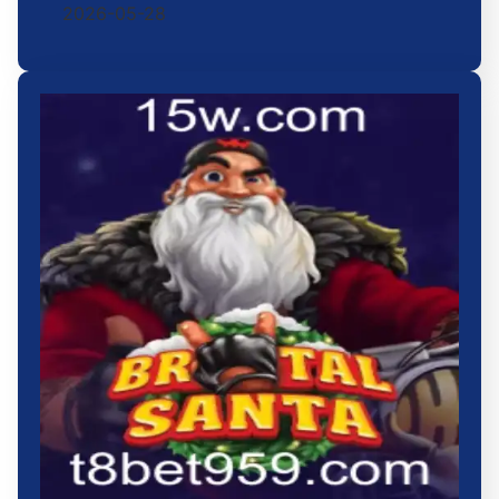
2026-05-28