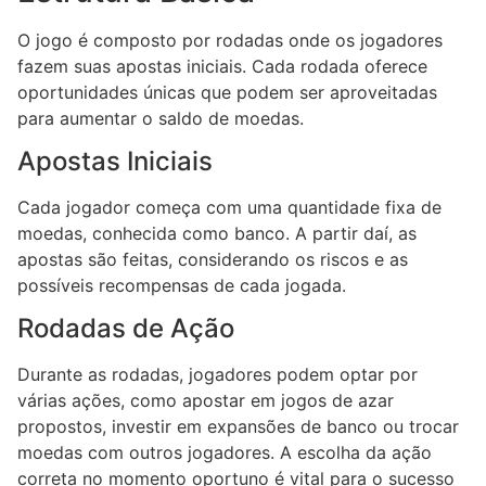
O jogo é composto por rodadas onde os jogadores
fazem suas apostas iniciais. Cada rodada oferece
oportunidades únicas que podem ser aproveitadas
para aumentar o saldo de moedas.
Apostas Iniciais
Cada jogador começa com uma quantidade fixa de
moedas, conhecida como banco. A partir daí, as
apostas são feitas, considerando os riscos e as
possíveis recompensas de cada jogada.
Rodadas de Ação
Durante as rodadas, jogadores podem optar por
várias ações, como apostar em jogos de azar
propostos, investir em expansões de banco ou trocar
moedas com outros jogadores. A escolha da ação
correta no momento oportuno é vital para o sucesso