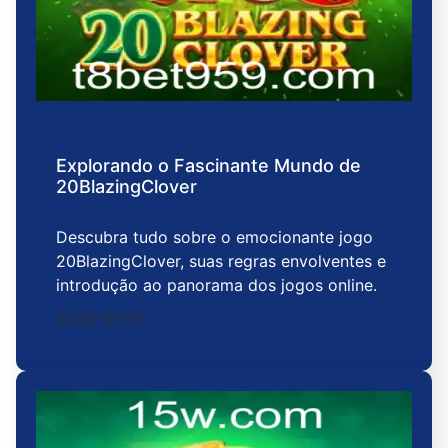
Explorando o Fascinante Mundo de
20BlazingClover
Descubra tudo sobre o emocionante jogo
20BlazingClover, suas regras envolventes e
introdução ao panorama dos jogos online.
2026-05-21