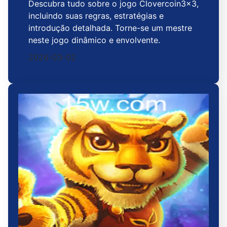
Descubra tudo sobre o jogo Clovercoin3x3,
incluindo suas regras, estratégias e
introdução detalhada. Torne-se um mestre
neste jogo dinâmico e envolvente.
2026-03-02