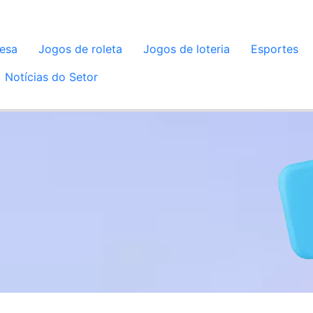
esa
Jogos de roleta
Jogos de loteria
Esportes
Notícias do Setor