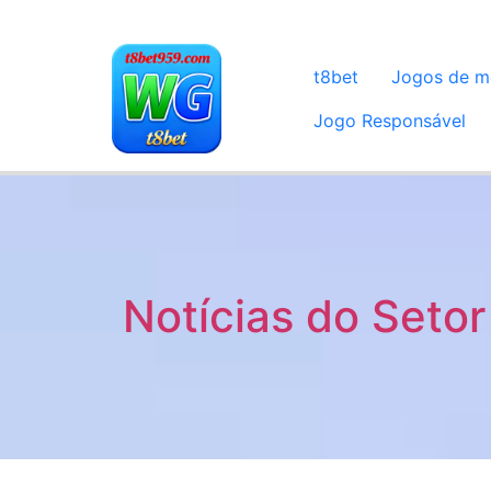
t8bet
Jogos de m
Jogo Responsável
Notícias do Setor