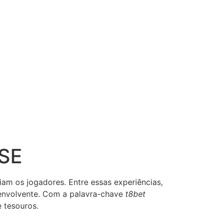
SE
am os jogadores. Entre essas experiências,
e envolvente. Com a palavra-chave
t8bet
e tesouros.