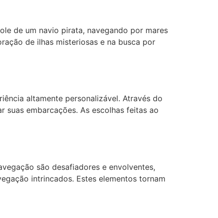
ole de um navio pirata, navegando por mares
ração de ilhas misteriosas e na busca por
ência altamente personalizável. Através do
r suas embarcações. As escolhas feitas ao
avegação são desafiadores e envolventes,
vegação intrincados. Estes elementos tornam