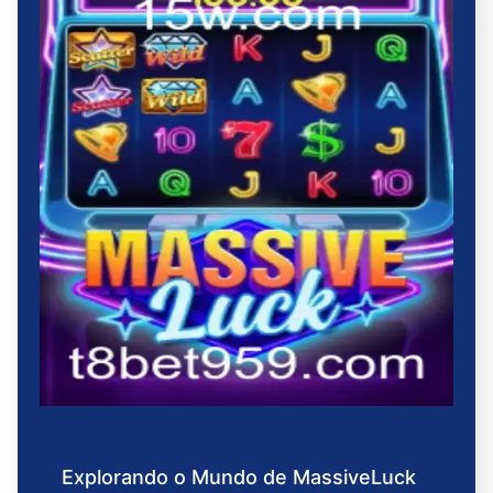
Explorando o Mundo de MassiveLuck