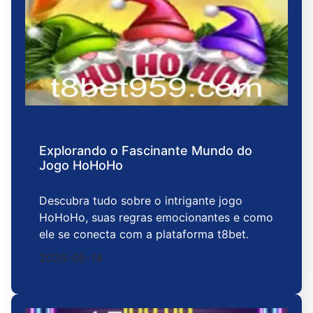
Explorando o Fascinante Mundo do
Jogo HoHoHo
Descubra tudo sobre o intrigante jogo
HoHoHo, suas regras emocionantes e como
ele se conecta com a plataforma t8bet.
2026-05-14