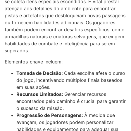
se coleta itens especiais escondidos. É vital prestar
atenção aos detalhes do ambiente para encontrar
pistas e artefatos que desbloqueiam novas passagens
ou fornecem habilidades adicionais. Os jogadores
também podem encontrar desafios específicos, como
armadilhas naturais e criaturas selvagens, que exigem
habilidades de combate e inteligência para serem
superados.
Elementos-chave incluem:
Tomada de Decisão:
Cada escolha afeta o curso
do jogo, incentivando múltiplos finais baseados
em suas ações.
Recursos Limitados:
Gerenciar recursos
encontrados pelo caminho é crucial para garantir
o sucesso da missão.
Progressão de Personagens:
À medida que
avançam, os jogadores podem personalizar
habilidades e equipamentos para adequar sua