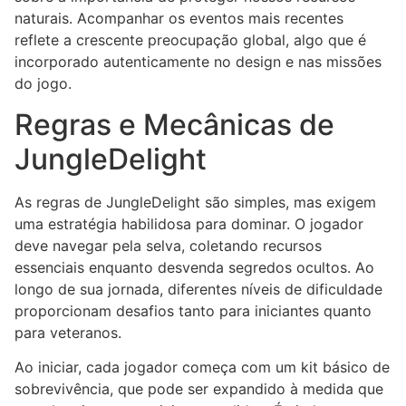
naturais. Acompanhar os eventos mais recentes
reflete a crescente preocupação global, algo que é
incorporado autenticamente no design e nas missões
do jogo.
Regras e Mecânicas de
JungleDelight
As regras de JungleDelight são simples, mas exigem
uma estratégia habilidosa para dominar. O jogador
deve navegar pela selva, coletando recursos
essenciais enquanto desvenda segredos ocultos. Ao
longo de sua jornada, diferentes níveis de dificuldade
proporcionam desafios tanto para iniciantes quanto
para veteranos.
Ao iniciar, cada jogador começa com um kit básico de
sobrevivência, que pode ser expandido à medida que