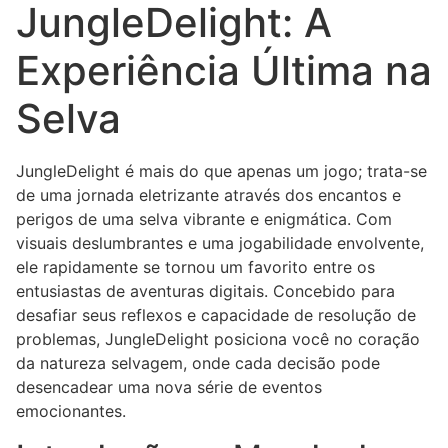
JungleDelight: A
Experiência Última na
Selva
JungleDelight é mais do que apenas um jogo; trata-se
de uma jornada eletrizante através dos encantos e
perigos de uma selva vibrante e enigmática. Com
visuais deslumbrantes e uma jogabilidade envolvente,
ele rapidamente se tornou um favorito entre os
entusiastas de aventuras digitais. Concebido para
desafiar seus reflexos e capacidade de resolução de
problemas, JungleDelight posiciona você no coração
da natureza selvagem, onde cada decisão pode
desencadear uma nova série de eventos
emocionantes.