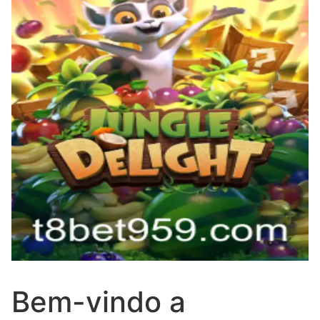
Bem-vindo a