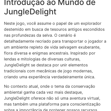
Introdução ao Mundo de
JungleDelight
Neste jogo, você assume o papel de um explorador
destemido em busca de tesouros antigos escondidos
nas profundezas da selva. O cenário é
detalhadamente recriado para transportar o jogador a
um ambiente repleto de vida selvagem exuberante,
flora diversa e enigmas ancestrais. Inspirado por
lendas e mitologias de diversas culturas,
JungleDelight se destaca por unir elementos
tradicionais com mecânicas de jogo modernas,
criando uma experiência verdadeiramente única.
No contexto atual, onde o tema da conservação
ambiental ganha cada vez mais destaque,
JungleDelight oferece não só uma aventura virtual,
mas também uma plataforma para conscientização
sobre a importância de proteger nossos recursos