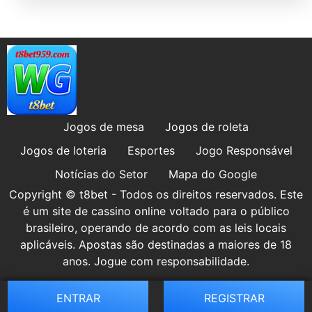
Jogos de mesa
Jogos de roleta
Jogos de loteria
Esportes
Jogo Responsável
Notícias do Setor
Mapa do Google
Copyright © t8bet - Todos os direitos reservados. Este
é um site de cassino online voltado para o público
brasileiro, operando de acordo com as leis locais
aplicáveis. Apostas são destinadas a maiores de 18
anos. Jogue com responsabilidade.
ENTRAR
REGISTRAR