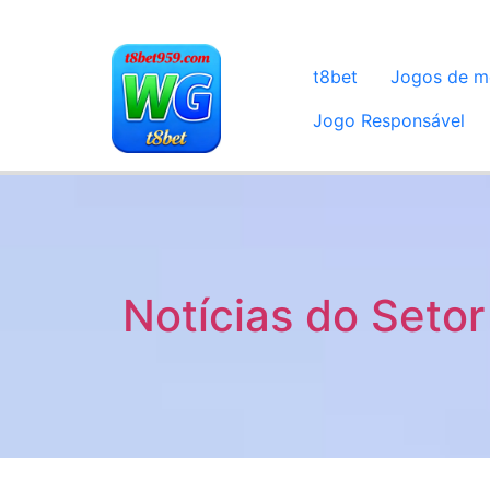
t8bet
Jogos de m
Jogo Responsável
Notícias do Setor