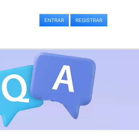
ENTRAR
REGISTRAR