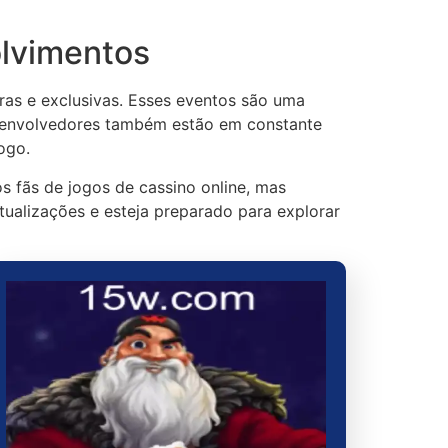
olvimentos
as e exclusivas. Esses eventos são uma
desenvolvedores também estão em constante
ogo.
 fãs de jogos de cassino online, mas
alizações e esteja preparado para explorar