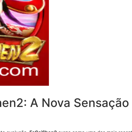
hen2: A Nova Sensação