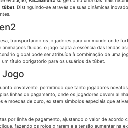
nte evolução,
FaCaiShen2
surge como uma das mais recente
a
t8bet
. Distinguindo-se através de suas dinâmicas inovado
ntes.
hen2
inesa, transportando os jogadores para um mundo onde fort
 animações fluidas, o jogo capta a essência das lendas as
cenário global pode ser atribuída à combinação de uma joga
um título obrigatório para os usuários da t8bet.
o Jogo
uanto envolvente, permitindo que tanto jogadores novatos
iplas linhas de pagamento, onde os jogadores devem alinh
s e moedas de ouro, existem símbolos especiais que ativa
tas por linha de pagamento, ajustando o valor de acordo 
lique, fazendo os rolos girarem e a tensão aumentar na e