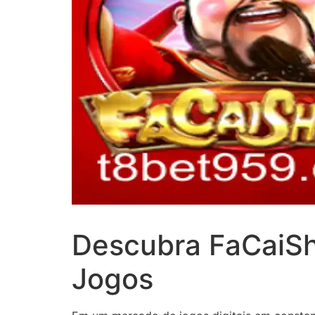
Descubra FaCaiS
Jogos