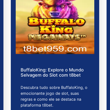
BuffaloKing: Explore o Mundo
Selvagem do Slot com t8bet
Descubra tudo sobre BuffaloKing, o
emocionante jogo de slot, suas
regras e como ele se destaca na
plataforma t8bet.