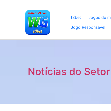
t8bet
Jogos de m
Jogo Responsável
Notícias do Setor