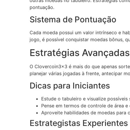
outras moedas no tabuleiro. Estratégias com
pontuação.
Sistema de Pontuação
Cada moeda possui um valor intrínseco e habi
jogo, é possível conquistar moedas bônus, q
Estratégias Avançadas
O Clovercoin3x3 é mais do que apenas sorte.
planejar várias jogadas à frente, antecipar 
Dicas para Iniciantes
Estude o tabuleiro e visualize possívei
Pense em termos de controle de área e 
Aproveite habilidades de moedas para c
Estrategistas Experientes