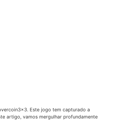
overcoin3x3. Este jogo tem capturado a
este artigo, vamos mergulhar profundamente