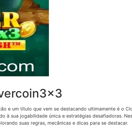
overcoin3x3
ão e um título que vem se destacando ultimamente é o Cl
 à sua jogabilidade única e estratégias desafiadoras. N
lorando suas regras, mecânicas e dicas para se destacar.