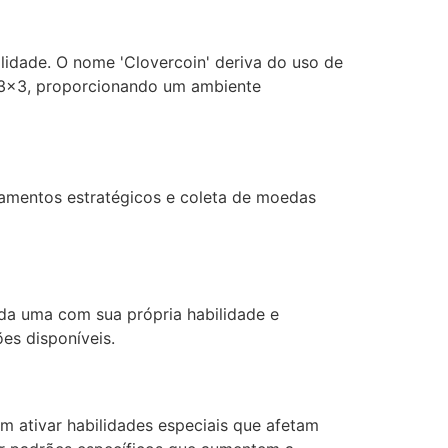
ilidade. O nome 'Clovercoin' deriva do uso de
o 3x3, proporcionando um ambiente
namentos estratégicos e coleta de moedas
da uma com sua própria habilidade e
es disponíveis.
ativar habilidades especiais que afetam