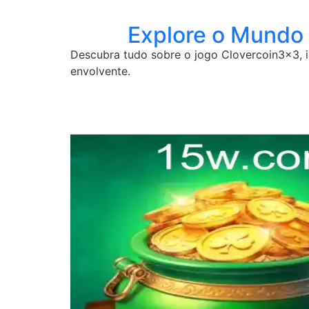
Explore o Mundo
Descubra tudo sobre o jogo Clovercoin3x3, i
envolvente.