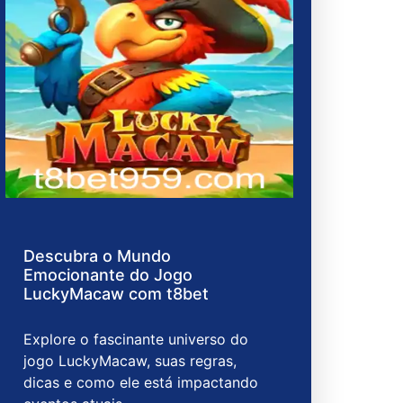
Descubra o Mundo
Emocionante do Jogo
LuckyMacaw com t8bet
Explore o fascinante universo do
jogo LuckyMacaw, suas regras,
dicas e como ele está impactando