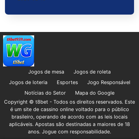
Jogos de mesa
Jogos de roleta
Jogos de loteria
Esportes
Jogo Responsável
Notícias do Setor
Mapa do Google
Copyright © t8bet - Todos os direitos reservados. Este
é um site de cassino online voltado para o público
brasileiro, operando de acordo com as leis locais
aplicáveis. Apostas são destinadas a maiores de 18
anos. Jogue com responsabilidade.