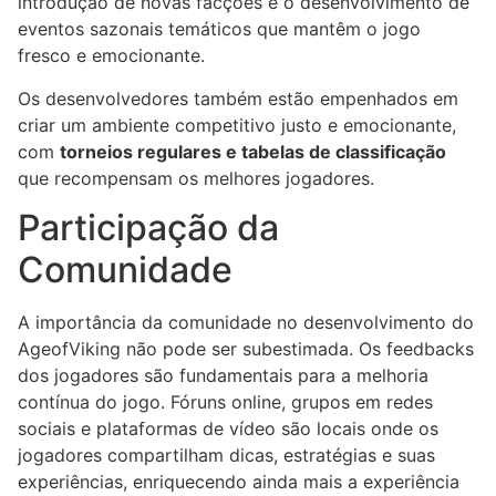
introdução de novas facções e o desenvolvimento de
eventos sazonais temáticos que mantêm o jogo
fresco e emocionante.
Os desenvolvedores também estão empenhados em
criar um ambiente competitivo justo e emocionante,
com
torneios regulares e tabelas de classificação
que recompensam os melhores jogadores.
Participação da
Comunidade
A importância da comunidade no desenvolvimento do
AgeofViking não pode ser subestimada. Os feedbacks
dos jogadores são fundamentais para a melhoria
contínua do jogo. Fóruns online, grupos em redes
sociais e plataformas de vídeo são locais onde os
jogadores compartilham dicas, estratégias e suas
experiências, enriquecendo ainda mais a experiência