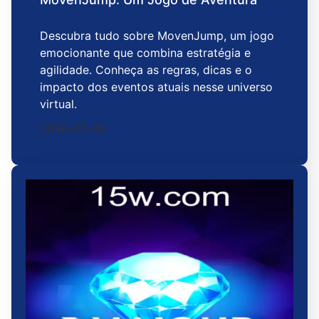
Descubra tudo sobre MovenJump, um jogo
emocionante que combina estratégia e
agilidade. Conheça as regras, dicas e o
impacto dos eventos atuais nesse universo
virtual.
2026-05-06